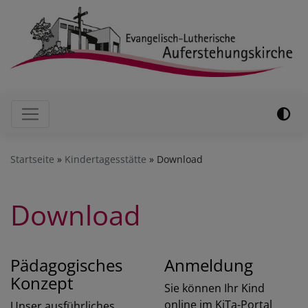
Direkt
zum
Inhalt
Hauptnavigation
Startseite
Kindertagesstätte
Download
Download
Pädagogisches
Anmeldung
Konzept
Sie können Ihr Kind
online im KiTa-Portal
Unser ausführliches,