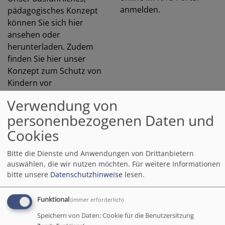
anmelden.
pädagogisches Konzept
können Sie sich hier
ansehen oder
herunterladen. Zudem
finden Sie hier unser
Konzept zum Schutz von
Kindern vor
grenzüberschreitendem
Verwendung von
Verhalten und
personenbezogenen Daten und
Übergriffen, vor
physischer, psychischer
Cookies
und sexualisierter
Bitte die Dienste und Anwendungen von Drittanbietern
Gewalt. Sollten Sie dazu
auswählen, die wir nutzen möchten.
Für weitere Informationen
Fragen haben, so wenden
bitte unsere
Datenschutzhinweise
lesen.
Sie sich jederzeit gerne
an uns.
Funktional
(immer erforderlich)
Speichern von Daten: Cookie für die Benutzersitzung
25-konzeption_kita_auferstehungskirche.pdf