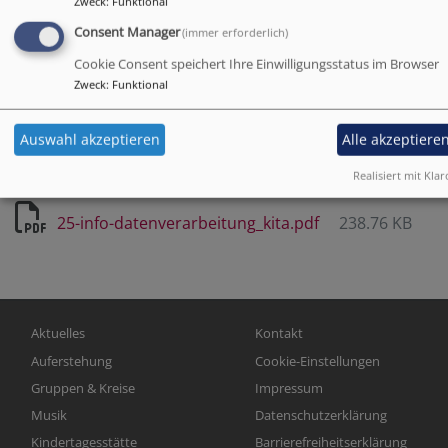
Zweck
:
Funktional
1.11 MB
Consent Manager
(immer erforderlich)
Cookie Consent speichert Ihre Einwilligungsstatus im Browser
Zweck
:
Funktional
schutzkonzept_kindertagesstaette_auferstehungskirche
Auswahl akzeptieren
Alle akzeptiere
658.75 KB
Realisiert mit Klar
25-info-datenverarbeitung_kita.pdf
238.76 KB
Hauptnavigation
Fußbereichsmenü
Aktuelles
Kontakt
Auferstehung
Cookie-Einstellungen
Gruppen & Kreise
Impressum
Musik
Datenschutzerklärung
Kindertagesstätte
Barrierefreiheitserklärung