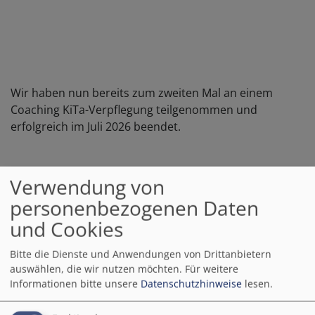
Wir haben nun bereits zum zweiten Mal an einem
Coaching KiTa-Verpflegung teilgenommen und
erfolgreich im Juli 2026 beendet.
Verwendung von
personenbezogenen Daten
Dies ist ein Programm vom Amt für Ernährung,
und Cookies
Landwirtschaft und Forsten.
Bitte die Dienste und Anwendungen von Drittanbietern
Wir wurden von Mitarbeitern des Amtes begleitet und
auswählen, die wir nutzen möchten.
Für weitere
geschult.
Informationen bitte unsere
Datenschutzhinweise
lesen.