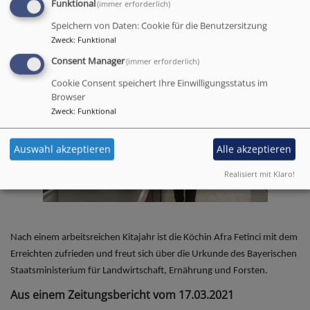
Funktional
(immer erforderlich)
Speichern von Daten: Cookie für die Benutzersitzung
Zweck
:
Funktional
Consent Manager
(immer erforderlich)
Cookie Consent speichert Ihre Einwilligungsstatus im
Browser
Zweck
:
Funktional
Auswahl akzeptieren
Alle akzeptieren
Realisiert mit Klaro!
Nach einem arbeitsreichen Kitajahr ist die Köchin Afra Fetinci mit dem
Erreichten zufrieden und freut sich über die Urkunde des Bayerischen
Staatsministerium für Landwirtschaft, Ernährung und Forsten.
Aus einem Zeitungsbericht vom 17.03.2021