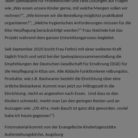
Team Speisepläne für Probewochen und fand Lösungen auf Fragen
wie „Was essen unsere Kinder gerne, mit welche Mengen sollen wir
rechnen?“, „Wie können wir die Bestellung möglichst praktikabel
organisieren?“, „Welche hygienischen Anforderungen müssen für die
Kita-Verpflegung berücksichtigt werden?“ Frau Steichele hat das
Projekt während dem ganzen Entwicklungprozess begleitet.
Seit September 2020 kocht Frau Fetinci mit einer weiteren Kraft
täglich frisch und setzt bei der Speiseplanzusammenstellung die
Empfehlungen der Deutschen Gesellschaft für Ernährung (DGE) für
die Verpflegung in Kitas um. Alle Abläufe funktionieren reibungslos.
Produkte, wie z.B. Backwaren bezieht die Einrichtung
übe
r eine
örtliche Biobäckerei. Kommt man jetzt zur Mittagszeit in die
Einrichtung, riecht es angenehm nach Essen. Und dass es den
Kindern schmeckt, merkt man (an
d
en geringen Resten und an
Aussagen wie: „Oh Afra, mein Bauch ist ganz dick geworden, soviel
habe ich heute gegessen!“)
Fotomaterial kommt von der Evangelische Kindertagesstätte
Auferstehungskirche, Augsburg