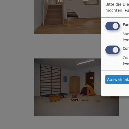
Bitte die D
möchten.
Fü
Fun
Spe
Zwe
Con
Coo
Zwe
Auswahl ak