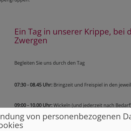
Ein Tag in unserer Krippe, bei
Zwergen
Begleiten Sie uns durch den Tag
07:30 - 08.45 Uhr:
Bringzeit und Freispiel in den jewe
09:00 - 10.00 Uhr:
Wickeln (und jederzeit nach Bedar
und alle Kinder und Erzieherinnen willkommen heißen,
ndung von personenbezogenen D
ookies