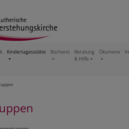
k
Kindertagesstätte
Bücherei
Beratung
Ökumene
V
& Hilfe
ruppen
ruppen
rippengruppen: