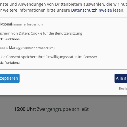
10:00 - 11:00 Uhr:
Freispielzeit, Garten, Spaziergäng
ienste und Anwendungen von Drittanbietern auswählen, die wir nu
Einzelbeschäftigung (kreativ, Sauberkeitserziehung, 
r weitere Informationen bitte unsere
Datenschutzhinweise
lesen.
Kleingruppenarbeit (Bilderbuchbetrachtung, rausgehe
ktional
(immer erforderlich)
11:00 - 12:00 Uhr:
Aufräumen, Wickeln, Hände waschen
ichern von Daten: Cookie für die Benutzersitzung
zum Abschluss bringen, Gesicht und Hände säubern, 
ck
:
Funktional
sent Manager
(immer erforderlich)
12:00 - 14:00 Uhr:
"Siesta", schlafen, ruhen, erholen,
kie Consent speichert Ihre Einwilligungsstatus im Browser
ck
:
Funktional
Personal/Schlafwache/Vorbereitungszeit
zeptieren
Alle 
14:00 - 16:00 Uhr:
wach werden, Freispiel, Abholzeit, 
Reali
15:00 Uhr:
Zwergengruppe schließt