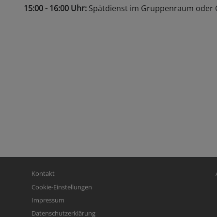
15:00 - 16:00 Uhr:
Spätdienst im Gruppenraum oder 
Fußbereichsmenü
Be
Kontakt
Cookie-Einstellungen
Impressum
Datenschutzerklärung