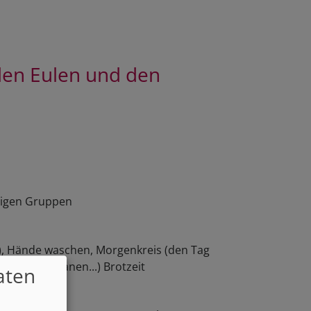
 den Eulen und den
iligen Gruppen
f), Hände waschen, Morgenkreis (den Tag
 singen, planen...) Brotzeit
aten