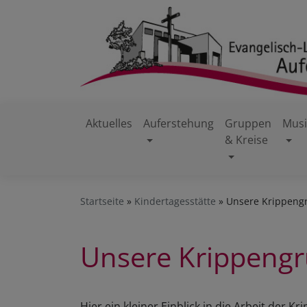
Direkt
zum
Inhalt
Aktuelles
Auferstehung
Gruppen
Musi
& Kreise
Hauptnavigation
Startseite
Kindertagesstätte
Unsere Krippeng
Unsere Krippeng
Hier ein kleiner Einblick in die Arbeit der K